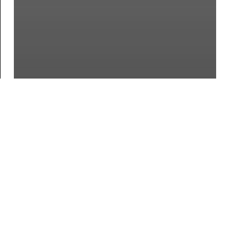
Uncategorized
Зеркала Вавада казино на
октябрь 2023 года