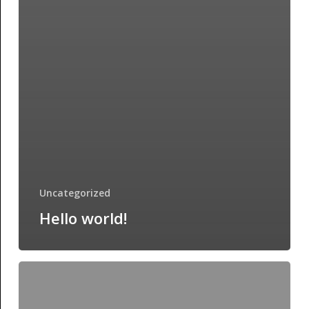
Uncategorized
Hello world!