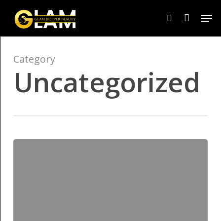
Skip
Men
to
search
Close
Cart
Cart
main
content
Category
Uncategorized