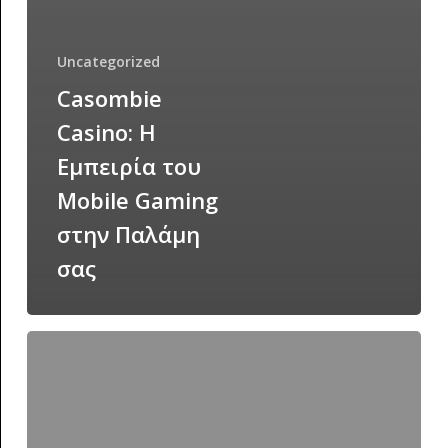
Uncategorized
Casombie
Casino: Η
Εμπειρία του
Mobile Gaming
στην Παλάμη
σας