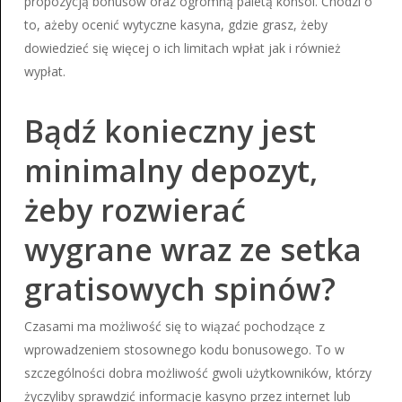
propozycją bonusów oraz ogromną paletą konsol. Chodzi o
to, ażeby ocenić wytyczne kasyna, gdzie grasz, żeby
dowiedzieć się więcej o ich limitach wpłat jak i również
wypłat.
Bądź konieczny jest
minimalny depozyt,
żeby rozwierać
wygrane wraz ze setka
gratisowych spinów?
Czasami ma możliwość się to wiązać pochodzące z
wprowadzeniem stosownego kodu bonusowego. To w
szczególności dobra możliwość gwoli użytkowników, którzy
życzyliby sprawdzić informacje kasyno przez internet lub