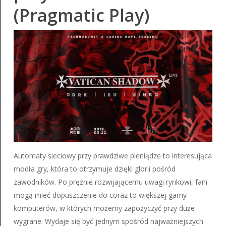
(Pragmatic Play)
Automaty sieciowy przy prawdziwe pieniądze to interesująca
modła gry, która to otrzymuje dzięki glorii pośród
zawodników. Po prężnie rozwijającemu uwagi rynkowi, fani
mogą mieć dopuszczenie do coraz to większej gamy
komputerów, w których możemy zapożyczyć przy duże
wygrane. Wydaje się być jednym spośród najważniejszych