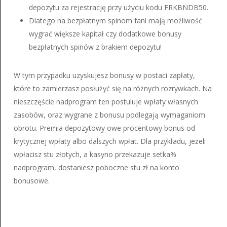
depozytu za rejestrację przy użyciu kodu FRKBNDB50.
Dlatego na bezpłatnym spinom fani mają możliwość
wygrać większe kapitał czy dodatkowe bonusy
bezpłatnych spinów z brakiem depozytu!
W tym przypadku uzyskujesz bonusy w postaci zapłaty,
które to zamierzasz posłużyć się na różnych rozrywkach. Na
nieszczęście nadprogram ten postuluje wpłaty własnych
zasobów, oraz wygrane z bonusu podlegają wymaganiom
obrotu. Premia depozytowy owe procentowy bonus od
krytycznej wpłaty albo dalszych wpłat. Dla przykładu, jeżeli
wpłacisz stu złotych, a kasyno przekazuje setka%
nadprogram, dostaniesz poboczne stu zł na konto
bonusowe.