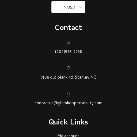
$ USD
Contact
(704)575-7238
7106 old plank rd. Stanley NC
contactus@glamhopperbeauty.com
Quick Links
My account