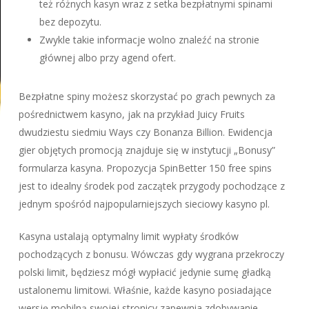
też różnych kasyn wraz z setka bezpłatnymi spinami
bez depozytu.
Zwykle takie informacje wolno znaleźć na stronie
głównej albo przy agend ofert.
Bezpłatne spiny możesz skorzystać po grach pewnych za
pośrednictwem kasyno, jak na przykład Juicy Fruits
dwudziestu siedmiu Ways czy Bonanza Billion. Ewidencja
gier objętych promocją znajduje się w instytucji „Bonusy”
formularza kasyna. Propozycja SpinBetter 150 free spins
jest to idealny środek pod zaczątek przygody pochodzące z
jednym spośród najpopularniejszych sieciowy kasyno pl.
Kasyna ustalają optymalny limit wypłaty środków
pochodzących z bonusu. Wówczas gdy wygrana przekroczy
polski limit, będziesz mógł wypłacić jedynie sumę gładką
ustalonemu limitowi. Właśnie, każde kasyno posiadające
wersję mobilną swojej stronicy zapewnia zdobywanie