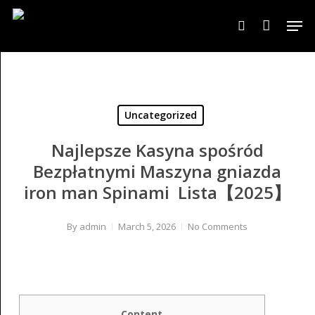
Skip
Men
to
search
Close
Cart
Cart
main
content
Uncategorized
Najlepsze Kasyna spośród
Bezpłatnymi Maszyna gniazda
iron man Spinami ️ Lista【2025】
By
admin
March 5, 2026
No Comments
Content