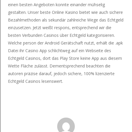
einen besten Angeboten konnte einander mühselig
gestalten. Unser beste Online Kasino bietet wie auch sichere
Bezahlmethoden als sekundär zahlreiche Wege das Echtgeld
einzusetzen. Jetzt weißt respons, entsprechend wir die
besten Verbunden Casinos über Echtgeld kategorisieren.
Welche person der Android Gerätschaft nutzt, erhält die .apk
Datei ihr Casino App schlichtweg auf ein Webseite des
Echtgeld Casinos, dort das Play Store keine App aus diesem
Wette Fläche zulässt. Dementsprechend beachten die
autoren präzise darauf, jedoch sichere, 100% lizenzierte
Echtgeld Casinos lesenswert.