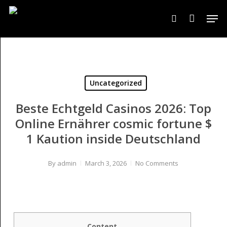
Skip
Men
to
search
Close
Cart
Cart
main
content
Uncategorized
Beste Echtgeld Casinos 2026: Top
Online Ernährer cosmic fortune $
1 Kaution inside Deutschland
By
admin
March 3, 2026
No Comments
Content