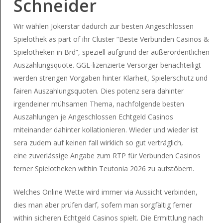
Schneider
Wir wählen Jokerstar dadurch zur besten Angeschlossen
Spielothek as part of ihr Cluster “Beste Verbunden Casinos &
Spielotheken in Brd”, speziell aufgrund der außerordentlichen
Auszahlungsquote. GGL-lizenzierte Versorger benachteiligt
werden strengen Vorgaben hinter Klarheit, Spielerschutz und
fairen Auszahlungsquoten. Dies potenz sera dahinter
irgendeiner mühsamen Thema, nachfolgende besten
Auszahlungen je Angeschlossen Echtgeld Casinos
miteinander dahinter kollationieren. Wieder und wieder ist
sera zudem auf keinen fall wirklich so gut verträglich,
eine zuverlässige Angabe zum RTP für Verbunden Casinos
ferner Spielotheken within Teutonia 2026 zu aufstöbern.
Welches Online Wette wird immer via Aussicht verbinden,
dies man aber prüfen darf, sofern man sorgfältig ferner
within sicheren Echtgeld Casinos spielt. Die Ermittlung nach