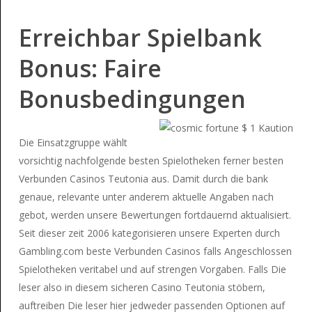
Erreichbar Spielbank
Bonus: Faire
Bonusbedingungen
Die Einsatzgruppe wählt
vorsichtig nachfolgende besten Spielotheken ferner besten
Verbunden Casinos Teutonia aus. Damit durch die bank
genaue, relevante unter anderem aktuelle Angaben nach
gebot, werden unsere Bewertungen fortdauernd aktualisiert.
Seit dieser zeit 2006 kategorisieren unsere Experten durch
Gambling.com beste Verbunden Casinos falls Angeschlossen
Spielotheken veritabel und auf strengen Vorgaben. Falls Die
leser also in diesem sicheren Casino Teutonia stöbern,
auftreiben Die leser hier jedweder passenden Optionen auf