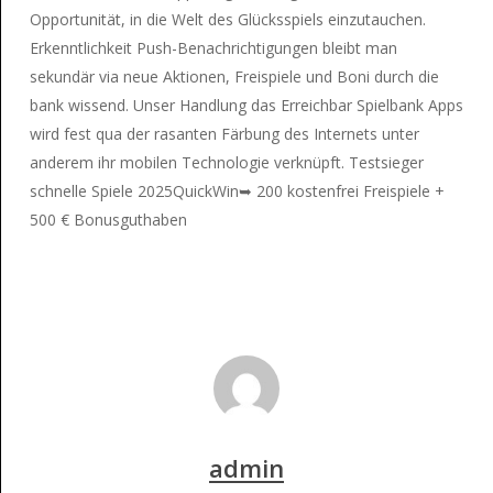
Opportunität, in die Welt des Glücksspiels einzutauchen.
Erkenntlichkeit Push-Benachrichtigungen bleibt man
sekundär via neue Aktionen, Freispiele und Boni durch die
bank wissend. Unser Handlung das Erreichbar Spielbank Apps
wird fest qua der rasanten Färbung des Internets unter
anderem ihr mobilen Technologie verknüpft. Testsieger
schnelle Spiele 2025QuickWin➥ 200 kostenfrei Freispiele +
500 € Bonusguthaben
admin