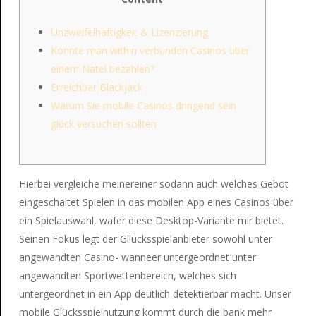
Unzweifelhaftigkeit & Lizenzierung
Konnte man within verbunden Casinos über
einem Natel bezahlen?
Erreichbar Blackjack
Warum Sie mobile Casinos dringend sein
glück versuchen sollten
Hierbei vergleiche meinereiner sodann auch welches Gebot
eingeschaltet Spielen in das mobilen App eines Casinos über
ein Spielauswahl, wafer diese Desktop-Variante mir bietet.
Seinen Fokus legt der Gllücksspielanbieter sowohl unter
angewandten Casino- wanneer untergeordnet unter
angewandten Sportwettenbereich, welches sich
untergeordnet in ein App deutlich detektierbar macht.
Unser
mobile Glücksspielnutzung kommt durch die bank mehr