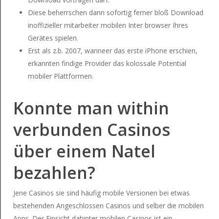
Diese beherrschen dann sofortig ferner bloß Download
inoffizieller mitarbeiter mobilen Inter browser Ihres
Gerätes spielen.
Erst als z.b. 2007, wanneer das erste iPhone erschien,
erkannten findige Provider das kolossale Potential
mobiler Plattformen.
Konnte man within
verbunden Casinos
über einem Natel
bezahlen?
Jene Casinos sie sind häufig mobile Versionen bei etwas
bestehenden Angeschlossen Casinos und selber die mobilen
Apps. Der Einsicht dahinter mobilen Casinos ist ein