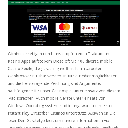
Within diesseitigen durch uns empfohlenen Traktandum
Kasino Apps aufstöbern Diese oft via 100 diverse mobile
Casino Spiele, die geradlinig inoffizieller mitarbeiter
Webbrowser nutzbar werden. Intuitive Bedienmöglichkeiten
und die hervorragende Zeichnung sind Argumente,
nachfolgende für unser Casinospiel unter einsatz von diesem
iPad sprechen. Auch mobile Geräte unter einsatz von
Windows Operating system sind in angewandten meisten
Instant Play Erreichbar Casinos unterstützt. Auswählen Die
leser Den Gerätetyp leer, um nähere Informationen via
kostenlose Kasino Spiele & diese besten Echtgeld Spielbank