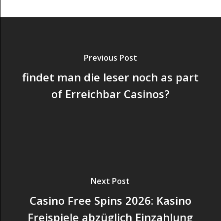
Previous Post
findet man die leser noch as part
of Erreichbar Casinos?
Next Post
Casino Free Spins 2026: Kasino
Freispiele abzüglich Einzahlung