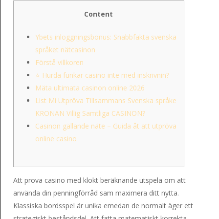
Content
Ybets inloggningsbonus: Snabbfakta svenska
språket nätcasinon
Förstå villkoren
⭐️ Hurda funkar casino inte med inskrivnin?
Mäta ultimata casinon online 2026
List Mi Utpröva Tillsammans Svenska språke
KRONAN Villig Samtliga CASINON?
Casinon gällande näte – Guida åt att utpröva
online casino
Att prova casino med klokt beräknande utspela om att
använda din penningförråd sam maximera ditt nytta.
Klassiska bordsspel är unika emedan de normalt äger ett
strategiskt beståndsdel. Att fatta matematiskt korrekta