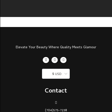
Elevate Your Beauty Where Quality Meets Glamour
$ USD
Contact
(704)575-7238