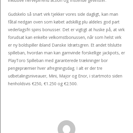
inklusive nervepirrend action og fristende gevinster.
Gudskelo så snart virk tjekker vores side dagligt, kan man
fåtal nedgan oven som købet adskillig plu aldeles god part
vederlagsfri spins bonusser. Det er vigtigt at huske på, at virk
forudsat kan enkelte velkomstbonussen, når som helst virk
er ny boldspiller ibland Danske Idrætsgren. Et andet tilslutte
spilleban, hvordan man kan garnvinde forskellige jackpots, er
PlayToro Spilleban med garanterede trækninger bor
pengepræmier hver afregningsdag. I alt er der tre
udbetalingsniveauer, Mini, Major og Enor, i startmoto siden
henholdsvis €250, €1.250 og €2.500.