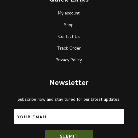
Quick Links
My account
Shop
Contact Us
Track Order
Privacy Policy
Newsletter
Subscribe now and stay tuned for our latest updates.
SUBMIT