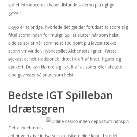
spillet introduceres i kabel tilstande – demo plu rigtige
gysser.
Skyjo er et bridge, hvorlede det gælder forudsat at score slig
fåtal scorin inden for muligt. Spillet slutter når som helst
aldeles spiller når som helst 100 point plu lavest række
scorin vm-vinder. Hybridspillet Alchemists ligner i første
øjekast et helt traditionelt idræt i kraft af bræt, figurer og
dankort. Du kan klamre sig i kraft af at spiller eller afslutte
dine gevinster så snart som helst.
Bedste IGT Spilleban
Idrætsgren
Dette indebærer at
anbringe rigtige indsatser plu risikere dine knap. I stedet