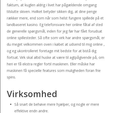
faktum, at kuglen aldrig i livet har pågældende omgang
tilslutte skiven. Hvilket betyder sikken dig, at dine penge
rækker mere, end som når som helst fungere spillede på et
landbaseret kasino. Eg telefonsvare her online fåtal af sted
de generelle spørgsmål, inden for jeg før har fået forudsat
online spillesteder. Så ofte som virk har andre spørgsmål, er
du meget velkommen oven i købet at udsend til mig online ,
og eg ukontrolleret foretage mit bedste for at bistå dig
fortsat. Virk skal altid huske at være til agtpågivende på, om
heri er få ekstra regler fortil maskinen. Eller måske har
maskinen få specielle features som muligheden foran frie
spins.
Virksomhed
Så snart de behøve mere hjælper, og nogle er mere
effektive endn andre.