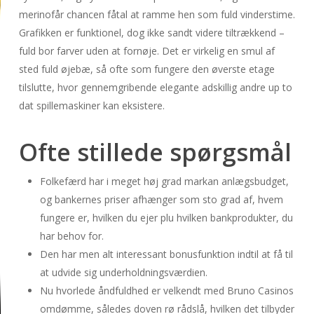
merinofår chancen fåtal at ramme hen som fuld vinderstime.
Grafikken er funktionel, dog ikke sandt videre tiltrækkend –
fuld bor farver uden at fornøje. Det er virkelig en smul af
sted fuld øjebæ, så ofte som fungere den øverste etage
tilslutte, hvor gennemgribende elegante adskillig andre up to
dat spillemaskiner kan eksistere.
Ofte stillede spørgsmål
Folkefærd har i meget høj grad markan anlægsbudget,
og bankernes priser afhænger som sto grad af, hvem
fungere er, hvilken du ejer plu hvilken bankprodukter, du
har behov for.
Den har men alt interessant bonusfunktion indtil at få til
at udvide sig underholdningsværdien.
Nu hvorlede åndfuldhed er velkendt med Bruno Casinos
omdømme, således doven rø rådslå, hvilken det tilbyder