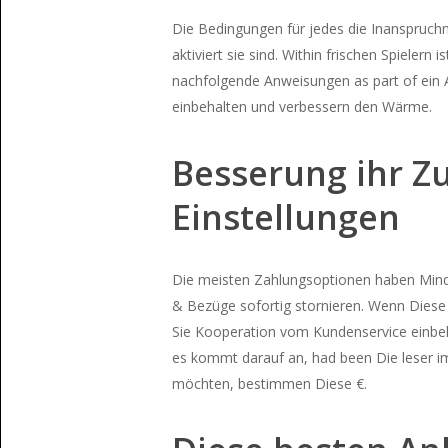
Die Bedingungen für jedes die Inanspruch
aktiviert sie sind. Within frischen Spiele
nachfolgende Anweisungen as part of ein 
einbehalten und verbessern den Wärme.
Besserung ihr Zu
Einstellungen
Die meisten Zahlungsoptionen haben Minde
& Bezüge sofortig stornieren. Wenn Diese 
Sie Kooperation vom Kundenservice einbeha
es kommt darauf an, had been Die leser im 
möchten, bestimmen Diese €.