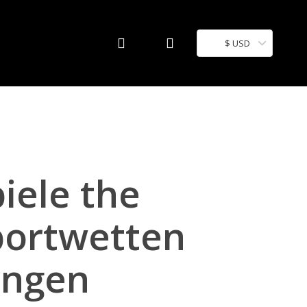
Close
SEARCH
Cart
$ USD
iele the
portwetten
ungen