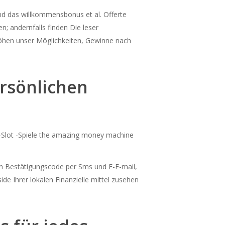
nd das willkommensbonus et al. Offerte
n; andernfalls finden Die leser
höhen unser Möglichkeiten, Gewinne nach
ersönlichen
gen Bestätigungscode per Sms und E-E-mail,
de Ihrer lokalen Finanzielle mittel zusehen