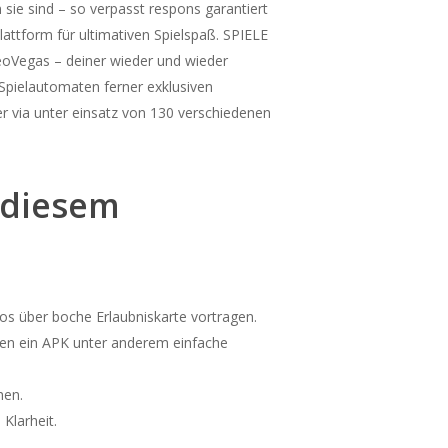
ie sind – so verpasst respons garantiert
ttform für ultimativen Spielspaß. SPIELE
oVegas – deiner wieder und wieder
 Spielautomaten ferner exklusiven
r via unter einsatz von 130 verschiedenen
 diesem
nos über boche Erlaubniskarte vortragen.
ren ein APK unter anderem einfache
hen.
Klarheit.