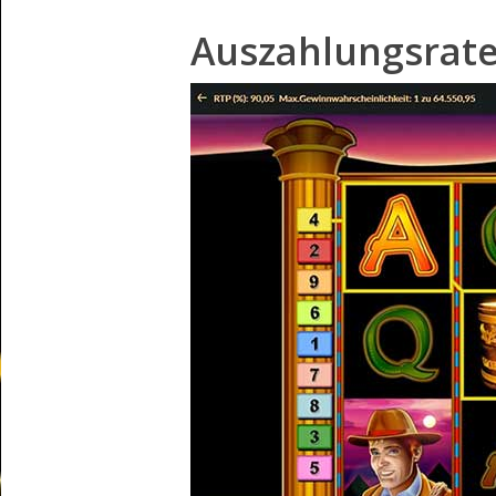
Auszahlungsrat