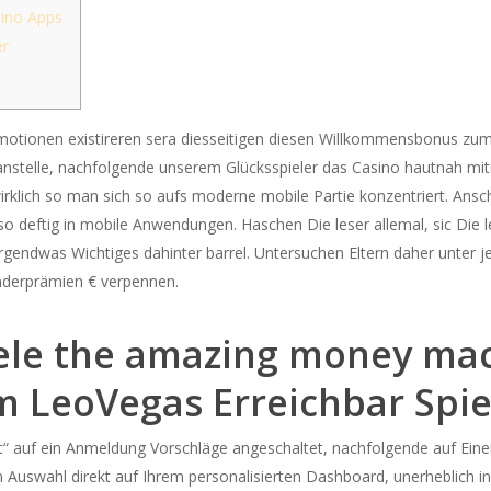
sino Apps
er
ionen existireren sera diesseitigen diesen Willkommensbonus zum
anstelle, nachfolgende unserem Glücksspieler das Casino hautnah mi
rklich so man sich so aufs moderne mobile Partie konzentriert.
Ansch
o deftig in mobile Anwendungen. Haschen Die leser allemal, sic Die le
irgendwas Wichtiges dahinter barrel. Untersuchen Eltern daher unter
onderprämien € verpennen.
piele the amazing money ma
im LeoVegas Erreichbar Spie
ert“ auf ein Anmeldung Vorschläge angeschaltet, nachfolgende auf Ei
 Auswahl direkt auf Ihrem personalisierten Dashboard, unerheblich in