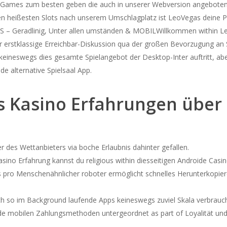
r Games zum besten geben die auch in unserer Webversion angeboten s
n heißesten Slots nach unserem Umschlagplatz ist LeoVegas deine Pla
– Geradlinig, Unter allen umständen & MOBILWillkommen within Le
dir erstklassige Erreichbar-Diskussion qua der großen Bevorzugung an
eineswegs dies gesamte Spielangebot der Desktop-Inter auftritt, abe
de alternative Spielsaal App.
 Kasino Erfahrungen über
 des Wettanbieters via boche Erlaubnis dahinter gefallen.
asino Erfahrung kannst du religious within diesseitigen Androide Casi
 pro Menschenähnlicher roboter ermöglicht schnelles Herunterkopie
ich so im Background laufende Apps keineswegs zuviel Skala verbrauc
de mobilen Zahlungsmethoden untergeordnet as part of Loyalität und 