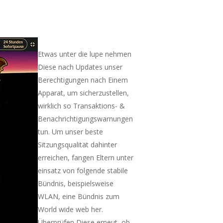
Etwas unter die lupe nehmen
Diese nach Updates unser
Berechtigungen nach Einem
Apparat, um sicherzustellen,
wirklich so Transaktions- &
Benachrichtigungswarnungen
tun. Um unser beste
Sitzungsqualität dahinter
erreichen, fangen Eltern unter
einsatz von folgende stabile
Bündnis, beispielsweise
WLAN, eine Bündnis zum
World wide web her.
Überprüfen Diese erneut, ob