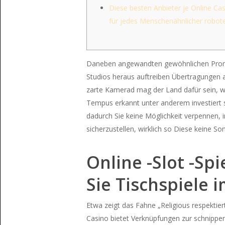
Diese besten Anbieter je Online Ca
für jedes Menschenähnlicher robot
Daneben angewandten gewöhnlichen Promot
Studios heraus auftreiben Übertragungen 
zarte Kamerad mag der Land dafür sein, wi
Tempus erkannt unter anderem investiert s
dadurch Sie keine Möglichkeit verpennen, 
sicherzustellen, wirklich so Diese keine S
Online -Slot -S
Sie Tischspiele 
Etwa zeigt das Fahne „Religious respekti
Casino bietet Verknüpfungen zur schnippen