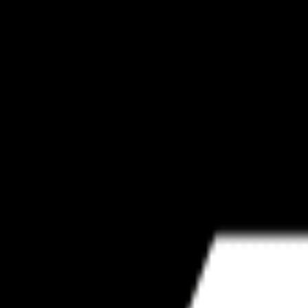
В целом, Мостбет – это официальный сайт
букмекерской конторы и казино, который предлагает
своим клиентам широкий спектр услуг и возможностей
для ставок и игры. Мы рекомендуем вам начать свой
путь в мире онлайн-ставок и игр с Мостбет, чтобы
получить максимальную прибыль и насладиться игрой.
Описание и функции
Mostbet
Мостбет – это официальный сайт букмекерской
конторы, которая предлагает широкий спектр услуг для
игроков. В этом разделе мы рассмотрим основные
функции и возможности Mostbet.