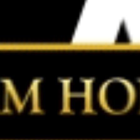
Функции Mostbet
Мостбет предлагает несколько функций, которые
делают его популярным среди игроков:
• Букмекерская контора: Mostbet предлагает широкий
спектр ставок на спортивные события, включая футбол,
баскетбол, теннис и другие.
• Казино: Mostbet имеет огромный выбор игровых
автоматов, а также несколько вариантов игры в
рулетку, покер и другие игры.
• Трансферы: Mostbet предлагает быстрый и безопасный
способ перевода средств.
• Поддержка: Mostbet предлагает 24/7 поддержку, чтобы
помочь игрокам в случае возникших вопросов.