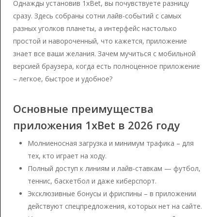
Однажды установив 1xBet, вы почувствуете разницу
сразу. Здесь собраны сотни лайв-событий с самых
разных уголков планеты, а интерфейс настолько
простой и навороченный, что кажется, приложение
знает все ваши желания. Зачем мучиться с мобильной
версией браузера, когда есть полноценное приложение
– легкое, быстрое и удобное?
Основные преимущества
приложения 1xBet в 2026 году
Молниеносная загрузка и минимум трафика – для
тех, кто играет на ходу.
Полный доступ к линиям и лайв-ставкам — футбол,
теннис, баскетбол и даже киберспорт.
Эксклюзивные бонусы и фриспины – в приложении
действуют спецпредложения, которых нет на сайте.