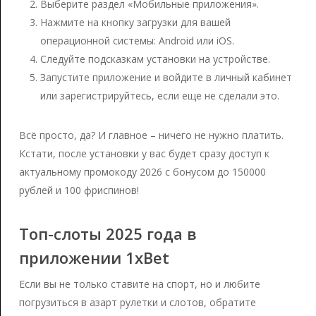
Выберите раздел «Мобильные приложения».
Нажмите на кнопку загрузки для вашей
операционной системы: Android или iOS.
Следуйте подсказкам установки на устройстве.
Запустите приложение и войдите в личный кабинет
или зарегистрируйтесь, если еще не сделали это.
Всё просто, да? И главное – ничего не нужно платить.
Кстати, после установки у вас будет сразу доступ к
актуальному промокоду 2026 с бонусом до 150000
рублей и 100 фриспинов!
Топ-слоты 2025 года в
приложении 1xBet
Если вы не только ставите на спорт, но и любите
погрузиться в азарт рулетки и слотов, обратите