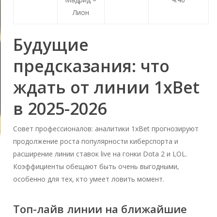
Лион
Будущие
предсказания: что
ждать от линии 1xBet
в 2025-2026
Совет профессионалов: аналитики 1xBet прогнозируют
продолжение роста популярности киберспорта и
расширение линии ставок live на гонки Dota 2 и LOL.
Коэффициенты обещают быть очень выгодными,
особенно для тех, кто умеет ловить момент.
Топ-лайв линии на ближайшие