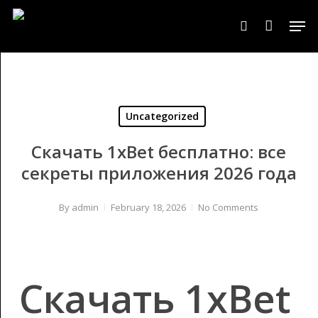
Skip
Men
to
search
Close
Cart
Cart
main
content
Uncategorized
Скачать 1xBet бесплатно: все
секреты приложения 2026 года
By
admin
February 18, 2026
No Comments
Скачать 1xBet