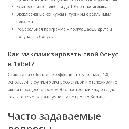
Еженедельные кешбэки до 10% от проигрыша.
Эксклюзивные конкурсы и турниры с реальными
призами.
Реферальная программа – приглашаешь друга и
получаешь бонусы.
Как максимизировать свой бонус
в 1xBet?
Ставьте на событие с коэффициентом не ниже 1.8,
используйте функцию экспресс-ставок и отслеживайте
акции в разделе «Промо». Это настоящий кладезь для
тех, кто хочет играть умнее, а не просто больше.
Часто задаваемые
вопросы