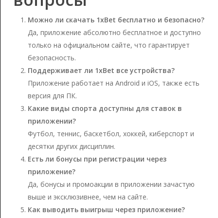
Можно ли скачать 1xBet бесплатно и безопасно?
Да, приложение абсолютно бесплатное и доступно
только на официальном сайте, что гарантирует
безопасность.
Поддерживает ли 1xBet все устройства?
Приложение работает на Android и iOS, также есть
версия для ПК.
Какие виды спорта доступны для ставок в
приложении?
Футбол, теннис, баскетбол, хоккей, киберспорт и
десятки других дисциплин.
Есть ли бонусы при регистрации через
приложение?
Да, бонусы и промоакции в приложении зачастую
выше и эксклюзивнее, чем на сайте.
Как выводить выигрыш через приложение?