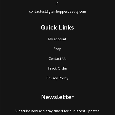
contactus@glamhopperbeauty.com
Quick Links
My account
Shop
Contact Us
Track Order
Privacy Policy
Newsletter
Subscribe now and stay tuned for our latest updates.