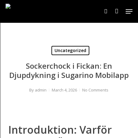
Skip
Men
to
search
Close
Cart
Cart
main
content
Uncategorized
Sockerchock i Fickan: En
Djupdykning i Sugarino Mobilapp
By
admin
March 4, 2026
No Comments
Introduktion: Varför