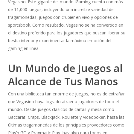
Vegasino. Este gigante del mundo iGaming cuenta con más
de 11,000 juegos, incluyendo una increíble variedad de
tragamonedas, juegos con crupier en vivo y opciones de
sportsbook. Como resultado, Vegasino se ha convertido en
el destino preferido para los jugadores que buscan liberar su
bestia interior y experimentar la máxima emoción del
gaming en línea.
Un Mundo de Juegos al
Alcance de Tus Manos
Con una biblioteca tan enorme de juegos, no es de extrañar
que Vegasino haya logrado atraer a jugadores de todo el
mundo. Desde juegos clásicos de cartas y mesa como
Baccarat, Craps, Blackjack, Roulette y Videopoker, hasta las
últimas tragamonedas de los principales proveedores como
Play’n GO y Pragmatic Play, hay algo para todos en