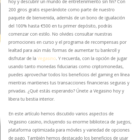
hoy y descubrir un mundo de entretenimiento sin fin? Con
200 giros gratis esperándote como parte de nuestro
paquete de bienvenida, además de un bono de igualación
del 100% hasta €500 en tu primer depósito, podrás
comenzar con estilo. No olvides consultar nuestras
promociones en curso y el programa de recompensas por
lealtad para aún más formas de aumentar tu bankroll y
disfrutar de la
Vegasino
. Y recuerda, con la opción de jugar
usando tanto monedas fiduciarias como criptomonedas,
puedes aprovechar todos los beneficios del gaming en línea
mientras mantienes tus transacciones financieras seguras y
privadas. ¿Qué estás esperando? Únete a Vegasino hoy y
libera tu bestia interior.
En este artículo hemos discutido varios aspectos de
Vegasino casino, incluyendo su enorme biblioteca de juegos,
plataforma optimizada para móviles y variedad de opciones
de pago. También hemos destacado los beneficios de usar