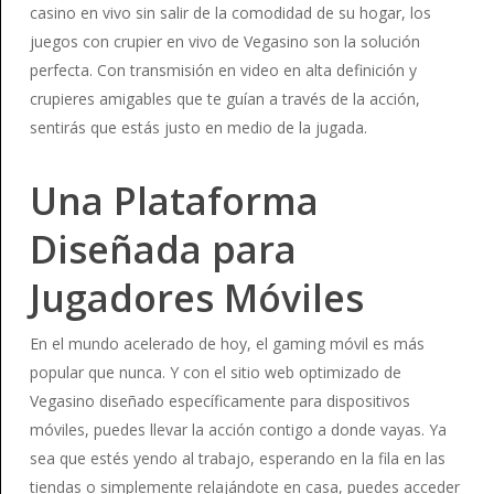
casino en vivo sin salir de la comodidad de su hogar, los
juegos con crupier en vivo de Vegasino son la solución
perfecta. Con transmisión en video en alta definición y
crupieres amigables que te guían a través de la acción,
sentirás que estás justo en medio de la jugada.
Una Plataforma
Diseñada para
Jugadores Móviles
En el mundo acelerado de hoy, el gaming móvil es más
popular que nunca. Y con el sitio web optimizado de
Vegasino diseñado específicamente para dispositivos
móviles, puedes llevar la acción contigo a donde vayas. Ya
sea que estés yendo al trabajo, esperando en la fila en las
tiendas o simplemente relajándote en casa, puedes acceder