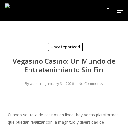
Skip
Men
to
search
Close
Cart
Cart
main
content
Uncategorized
Vegasino Casino: Un Mundo de
Entretenimiento Sin Fin
By
admin
January 31, 2026
No Comments
Cuando se trata de casinos en línea, hay pocas plataformas
que puedan rivalizar con la magnitud y diversidad de