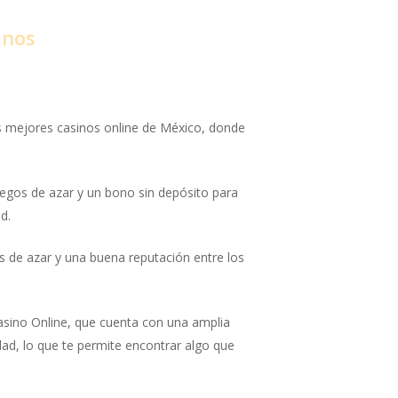
anos
os mejores casinos online de México, donde
egos de azar y un bono sin depósito para
d.
 de azar y una buena reputación entre los
asino Online, que cuenta con una amplia
ad, lo que te permite encontrar algo que