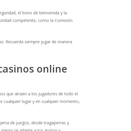
eguridad, el bono de bienvenida y la
 autoridad competente, como la Comisión
ano. Recuerda siempre jugar de manera
casinos online
ios que atraen a los jugadores de todo el
de cualquier lugar y en cualquier momento,
 gama de juegos, desde tragaperras y
e mejor se adapte a tus gustos y