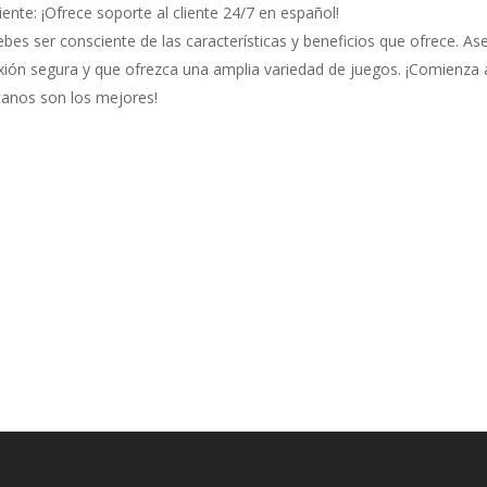
ente: ¡Ofrece soporte al cliente 24/7 en español!
ebes ser consciente de las características y beneficios que ofrece. As
xión segura y que ofrezca una amplia variedad de juegos. ¡Comienza 
canos son los mejores!