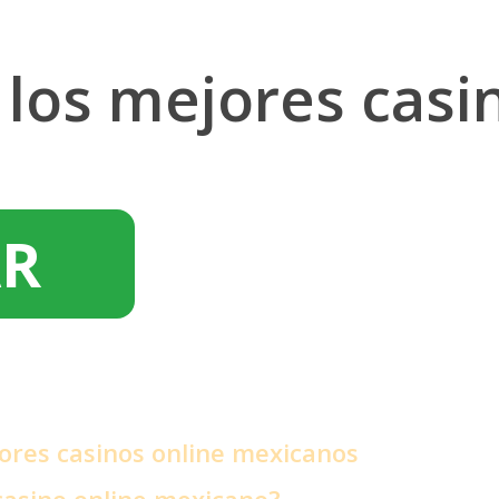
los mejores casi
AR
jores casinos online mexicanos