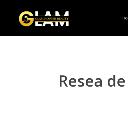
Skip
to
Ho
main
content
Resea de 