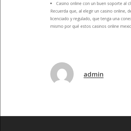
Casino online con un buen soporte al cli
Recuerda que, al elegir un casino online, d
licenciado y regulado, que tenga una cone
mismo por qué estos casinos online mexi
admin