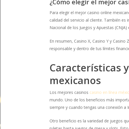
¿Cómo elegir el mejor ca
Para elegir el mejor casino online mexican
calidad del servicio al cliente. También e
Nacional de los Juegos y Apuestas (CNJA) 
En resumen, Casino X, Casino Y y Casino 
responsable y dentro de tus límites financi
Características 
mexicanos
Los mejores casinos
casino en línea méxi
mundo. Uno de los beneficios más importan
siempre y cuando tengas una conexión a I
Otro beneficio es la variedad de juegos q
ruletas hasta juegos de mesa y slots. Est