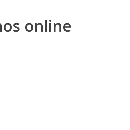
nos online