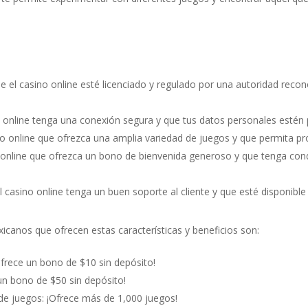
ue el casino online esté licenciado y regulado por una autoridad rec
o online tenga una conexión segura y que tus datos personales estén 
no online que ofrezca una amplia variedad de juegos y que permita pro
online que ofrezca un bono de bienvenida generoso y que tenga condi
l casino online tenga un buen soporte al cliente y que esté disponible
icanos que ofrecen estas características y beneficios son:
Ofrece un bono de $10 sin depósito!
un bono de $50 sin depósito!
de juegos: ¡Ofrece más de 1,000 juegos!