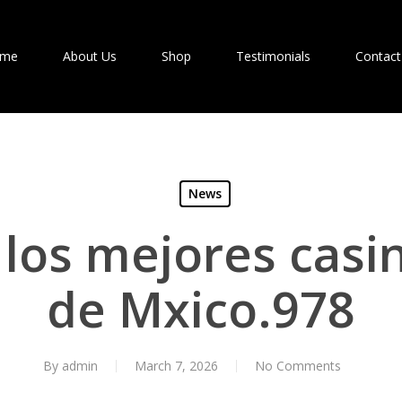
Cart
me
About Us
Shop
Testimonials
Contact
News
los mejores casi
de Mxico.978
By
admin
March 7, 2026
No Comments